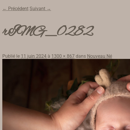
← Précédent
Suivant →
rIMG_0282
Publié le
11 juin 2024
à
1300 × 867
dans
Nouveau Né