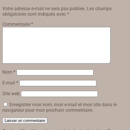
Votre adresse e-mail ne sera pas publiée.
Les champs
obligatoires sont indiqués avec
*
Commentaire
*
Nom
*
E-mail
*
Site web
Enregistrer mon nom, mon e-mail et mon site dans le
navigateur pour mon prochain commentaire.