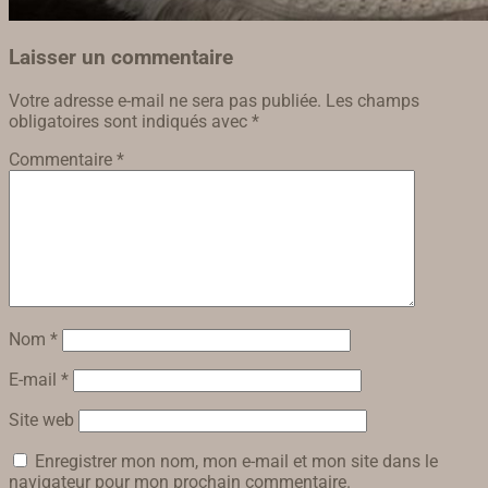
Laisser un commentaire
Votre adresse e-mail ne sera pas publiée.
Les champs
obligatoires sont indiqués avec
*
Commentaire
*
Nom
*
E-mail
*
Site web
Enregistrer mon nom, mon e-mail et mon site dans le
navigateur pour mon prochain commentaire.